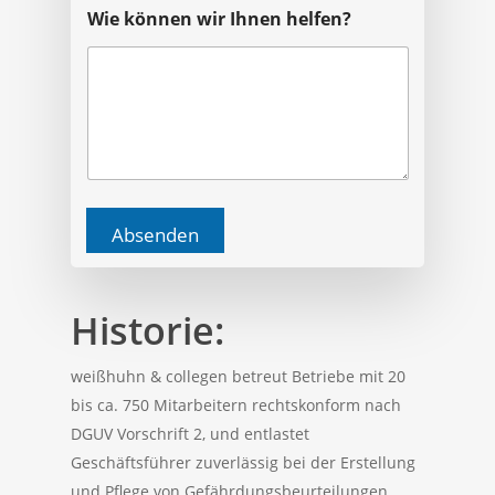
T
Wie können wir Ihnen helfen?
e
l
e
f
o
n
I
h
n
e
n
Absenden
k
ö
n
Historie:
n
e
n
weißhuhn & collegen betreut Betriebe mit 20
bis ca. 750 Mitarbeitern rechtskonform nach
DGUV Vorschrift 2, und entlastet
Geschäftsführer zuverlässig bei der Erstellung
und Pflege von Gefährdungsbeurteilungen,