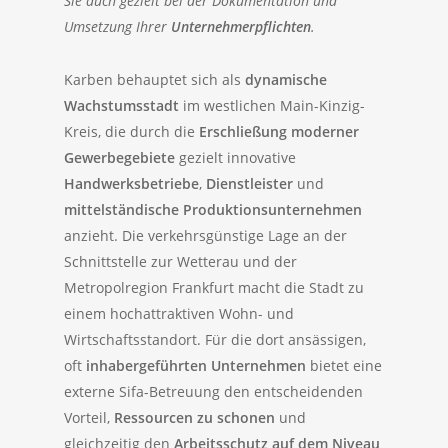
Sie auch gezielt bei der Dokumentation und
Umsetzung Ihrer
Unternehmerpflichten
.
Karben behauptet sich als
dynamische
Wachstumsstadt
im westlichen Main-Kinzig-
Kreis, die durch die
Erschließung moderner
Gewerbegebiete
gezielt innovative
Handwerksbetriebe
,
Dienstleister
und
mittelständische Produktionsunternehmen
anzieht. Die verkehrsgünstige Lage an der
Schnittstelle zur Wetterau und der
Metropolregion Frankfurt macht die Stadt zu
einem hochattraktiven Wohn- und
Wirtschaftsstandort. Für die dort ansässigen,
oft
inhabergeführten Unternehmen
bietet eine
externe Sifa-Betreuung den entscheidenden
Vorteil,
Ressourcen zu schonen
und
gleichzeitig den
Arbeitsschutz auf dem Niveau