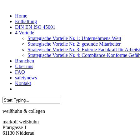
Skip
to
Menu
Home
main
Enthaftung
content
DIN EN ISO 45001
4 Vorteile
Strategische Vorteile Nr. 1: Unternehmens-Wert
Strategische Vorteile Nr. 2: gesunde Mitarbeiter
Strategische Vorteile Nr. 3: Externe Fachkraft für Arbeits
Strategische Vorteile Nr. 4: Compliance-Konforme Gefä
Branchen
Über uns
FAQ
safetynews
Kontakt
linkedin
phone
email
Close
weißhuhn & collegen
Search
markolf weißhuhn
Pfarrgasse 1
61130 Nidderau