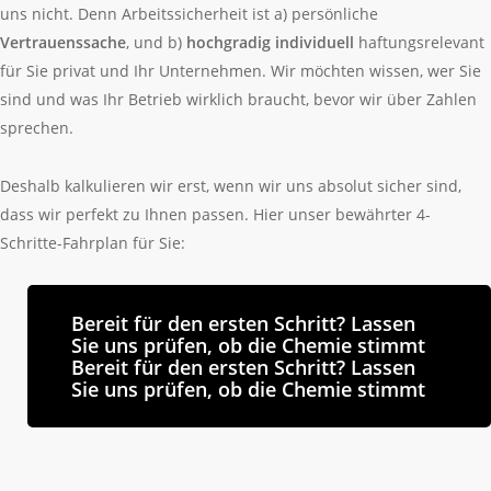
uns nicht. Denn Arbeitssicherheit ist a) persönliche
Vertrauenssache
, und b)
hochgradig individuell
haftungsrelevant
für Sie privat und Ihr Unternehmen. Wir möchten wissen, wer Sie
sind und was Ihr Betrieb wirklich braucht, bevor wir über Zahlen
sprechen.
Deshalb kalkulieren wir erst, wenn wir uns absolut sicher sind,
dass wir perfekt zu Ihnen passen. Hier unser bewährter 4-
Schritte-Fahrplan für Sie:
Bereit für den ersten Schritt? Lassen
Sie uns prüfen, ob die Chemie stimmt
Bereit für den ersten Schritt? Lassen
Sie uns prüfen, ob die Chemie stimmt