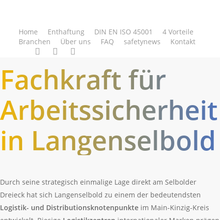
Skip
to
main
Home
Enthaftung
DIN EN ISO 45001
4 Vorteile
Branchen
Über uns
FAQ
safetynews
Kontakt
content
linkedin
phone
email
Fachkraft für
Arbeitssicherheit
in Langenselbold
Durch seine strategisch einmalige Lage direkt am Selbolder
Dreieck hat sich Langenselbold zu einem der bedeutendsten
Logistik- und Distributionsknotenpunkte
im Main-Kinzig-Kreis