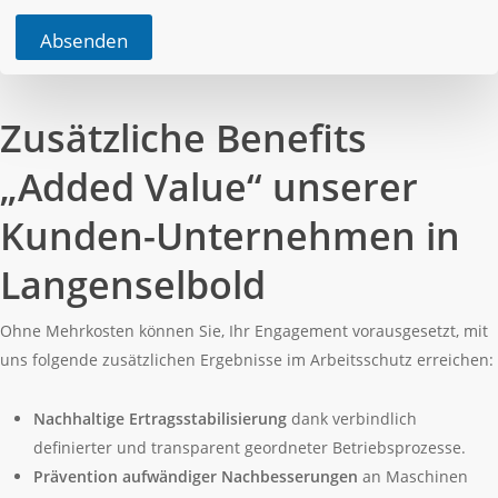
e
Absenden
f
o
n
k
Zusätzliche Benefits
ö
n
n
„Added Value“ unserer
e
n
Kunden-Unternehmen in
Langenselbold
Ohne Mehrkosten können Sie, Ihr Engagement vorausgesetzt, mit
uns folgende zusätzlichen Ergebnisse im Arbeitsschutz erreichen:
Nachhaltige Ertragsstabilisierung
dank verbindlich
definierter und transparent geordneter Betriebsprozesse.
Prävention aufwändiger Nachbesserungen
an Maschinen