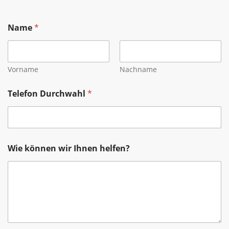
Name
*
Vorname
Nachname
Telefon Durchwahl
*
h
Wie können wir Ihnen helfen?
e
l
f
e
n
?
T
e
l