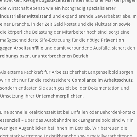
entwickelt. Riesige
Logistikzentren
internationaler Marken prägen
die Wirtschaft ebenso wie ein hochgradig spezialisierter
industrieller Mittelstand
und expandierende Gewerbebetriebe. In
einer Branche, in der Zeit Geld kostet und die Fluktuation sowie
die körperliche Belastung der Mitarbeiter hoch sind, sorgt eine
maßgeschneiderte Sifa-Betreuung für die nötige
Prävention
gegen Arbeitsunfälle
und damit verbundene Ausfälle, sichert den
reibungslosen, ununterbrochenen Betrieb
.
Als externe Fachkraft für Arbeitssicherheit Langenselbold sorgen
wir nicht nur für die rechtssichere
Compliance im Arbeitsschutz
,
sondern entlasten Sie auch gezielt bei der Dokumentation und
Umsetzung Ihrer
Unternehmerpflichten
.
Eine schnelle Reaktionszeit ist bei Unfällen oder Behördenkontakt
essenziell – über das Autobahndreieck Langenselbold sind wir in
wenigen Augenblicken bei Ihnen im Betrieb. Wir betreuen die
dort stark vertretene Logistikbranche sowie metallverarbeitende