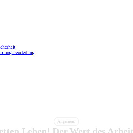
icherheit
hrdungsbeurteilung
Allgemein
 retten Leben! Der Wert des Arbei