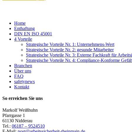
Close
Home
Menu
Enthaftung
DIN EN ISO 45001
4 Vorteile
Strategische Vorteile Nr. 1: Unternehmens-Wert
Strategische Vorteile Nr. 2: gesunde Mitarbeiter
Strategische Vorteile Nr. 3: Externe Fachkraft für Arbeits
Strategische Vorteile Nr. 4: Compliance-Konforme Gefä
Branchen
Über uns
FAQ
safetynews
Kontakt
So erreichen Sie uns
Markolf Weißhuhn
Pfarrgasse 1
61130 Nidderau
Tel.:
06187 – 9524510
E-Mail:
post@arbeitssicherheit-rheinmain.de