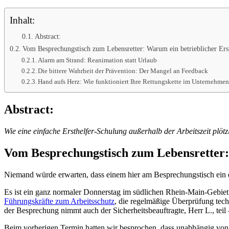
Inhalt:
Abstract:
Vom Besprechungstisch zum Lebensretter: Warum ein betrieblicher Ersth
Alarm am Strand: Reanimation statt Urlaub
Die bittere Wahrheit der Prävention: Der Mangel an Feedback
Hand aufs Herz: Wie funktioniert Ihre Rettungskette im Unternehme
Abstract:
Wie eine einfache Ersthelfer-Schulung außerhalb der Arbeitszeit plöt
Vom Besprechungstisch zum Lebensretter: W
Niemand würde erwarten, dass einem hier am Besprechungstisch ein e
Es ist ein ganz normaler Donnerstag im südlichen Rhein-Main-Gebiet.
Führungskräfte zum Arbeitsschutz
, die regelmäßige Überprüfung tec
der Besprechung nimmt auch der Sicherheitsbeauftragte, Herr L., teil
Beim vorherigen Termin hatten wir besprochen, dass unabhängig von d