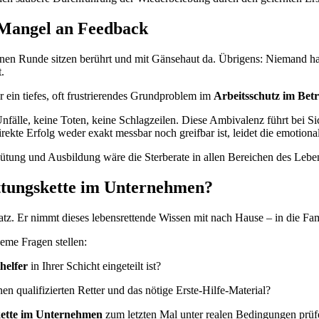
 Mangel an Feedback
nen Runde sitzen berührt und mit Gänsehaut da. Übrigens: Niemand hat 
.
r ein tiefes, oft frustrierendes Grundproblem im
Arbeitsschutz im Betr
nfälle, keine Toten, keine Schlagzeilen. Diese Ambivalenz führt bei S
ekte Erfolg weder exakt messbar noch greifbar ist, leidet die emotiona
hütung und Ausbildung wäre die Sterberate in allen Bereichen des Lebe
ettungskette im Unternehmen?
tz. Er nimmt dieses lebensrettende Wissen mit nach Hause – in die Fami
ueme Fragen stellen:
helfer
in Ihrer Schicht eingeteilt ist?
en qualifizierten Retter und das nötige Erste-Hilfe-Material?
ette im Unternehmen
zum letzten Mal unter realen Bedingungen prüf