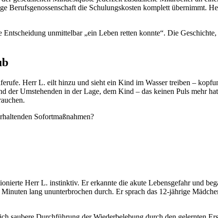
e Berufsgenossenschaft die Schulungskosten komplett übernimmt. Herr 
e Entscheidung unmittelbar „ein Leben retten konnte“. Die Geschichte, 
ub
erufe. Herr L. eilt hinzu und sieht ein Kind im Wasser treiben – kopfu
d der Umstehenden in der Lage, dem Kind – das keinen Puls mehr ha
rauchen.
serhaltenden Sofortmaßnahmen?
ionierte Herr L. instinktiv. Er erkannte die akute Lebensgefahr und b
r 12 Minuten lang ununterbrochen durch. Er sprach das 12-jährige Mädc
ich saubere Durchführung der Wiederbelebung durch den gelernten Ersth