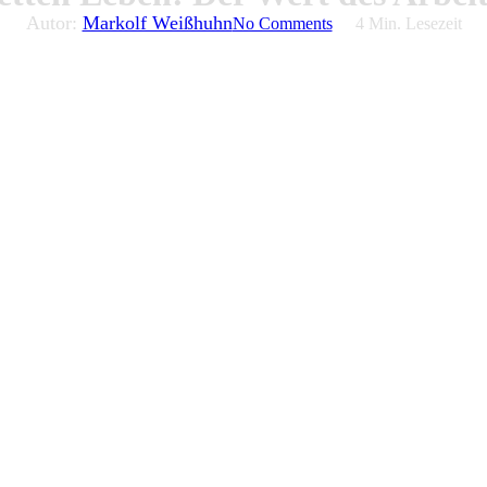
Autor:
Markolf Weißhuhn
No Comments
4 Min. Lesezeit