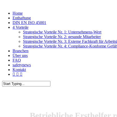
Skip
to
Menu
Home
main
Enthaftung
content
DIN EN ISO 45001
4 Vorteile
Strategische Vorteile Nr. 1: Unternehmens-Wert
Strategische Vorteile Nr. 2: gesunde Mitarbeiter
Strategische Vorteile Nr. 3: Externe Fachkraft für Arbeits
Strategische Vorteile Nr. 4: Compliance-Konforme Gefä
Branchen
Über uns
FAQ
safetynews
Kontakt
linkedin
phone
email
Close
Search
Betriebliche Ersthelfer