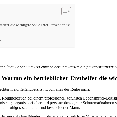
elfer die wichtigste Säule Ihrer Prävention ist
n?
zlich über Leben und Tod entscheidet und warum ein funktionierender Ar
arum ein betrieblicher Ersthelfer die wich
chter Held gegenübersitzt. Doch alles der Reihe nach.
 Routinebesuch bei einem professionell geführten Lebensmittel-Logisti
hnischer, organisatorischer und personenbezogener Schutzmaßnahmen so
 – ein ruhiger, sachlicher und bescheidener Mann.
er gesetzlichen Mindestquote jederzeit zusätzliche Mitarbeiter an ein