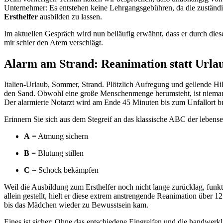
Unternehmer: Es entstehen keine Lehrgangsgebühren, da die zuständig
Ersthelfer
ausbilden zu lassen.
Im aktuellen Gespräch wird nun beiläufig erwähnt, dass er durch dies
mir schier den Atem verschlägt.
Alarm am Strand: Reanimation statt Urla
Italien-Urlaub, Sommer, Strand. Plötzlich Aufregung und gellende Hilf
den Sand. Obwohl eine große Menschenmenge herumsteht, ist nieman
Der alarmierte Notarzt wird am Ende 45 Minuten bis zum Unfallort b
Erinnern Sie sich aus dem Stegreif an das klassische ABC der leben
A
= Atmung sichern
B
= Blutung stillen
C
= Schock bekämpfen
Weil die Ausbildung zum Ersthelfer noch nicht lange zurücklag, funkt
allein gestellt, hielt er diese extrem anstrengende Reanimation übe
bis das Mädchen wieder zu Bewusstsein kam.
Eines ist sicher: Ohne das entschiedene Eingreifen und die handwerkl