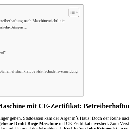
treiberhaftung nach Maschinenrichtlinie
Verkehr-Bringers…
sed“
r Sicherheitsfachkraft bewirkt Schadensvermeidung
Maschine mit CE-Zertifikat: Betreiberhaftu
billiger gehen. Stattdessen kam der Ärger in´s Haus! Doch der Reihe na
elneue Draht-Biege Maschine
mit CE-Zertifikat investiert. Zum Ver
ller und Lieferant der Maschine als
Erst-In-Verkehr-Bringer
ist im e