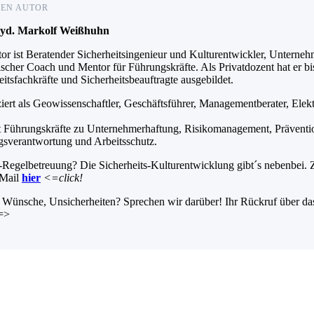
DEN AUTOR
Hyd. Markolf Weißhuhn
or ist Beratender Sicherheitsingenieur und Kulturentwickler, Unterneh
scher Coach und Mentor für Führungskräfte. Als Privatdozent hat er bi
eitsfachkräfte und Sicherheitsbeauftragte ausgebildet.
ziert als Geowissenschaftler, Geschäftsführer, Managementberater, Ele
t Führungskräfte zu Unternehmerhaftung, Risikomanagement, Präventi
sverantwortung und Arbeitsschutz.
gelbetreuung? Die Sicherheits-Kulturentwicklung gibt´s nebenbei. Zu
-Mail
hier
<=click!
 Wünsche, Unsicherheiten? Sprechen wir darüber! Ihr Rückruf über da
 =>