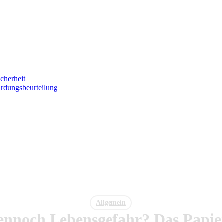
icherheit
hrdungsbeurteilung
Allgemein
nnoch Lebensgefahr? Das Papier 