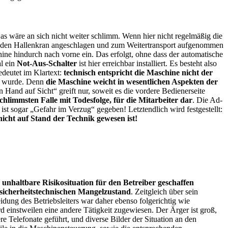
Das wäre an sich nicht weiter schlimm. Wenn hier nicht regelmäßig die
an den Hallenkran angeschlagen und zum Weitertransport aufgenommen
ine hindurch nach vorne ein. Das erfolgt, ohne dass der automatische
al ein
Not-Aus-Schalter
ist hier erreichbar installiert. Es besteht also
edeutet im Klartext:
technisch entspricht die Maschine nicht der
ben wurde. Denn
die Maschine weicht in wesentlichen Aspekten der
Hand auf Sicht“ greift nur, soweit es die vordere Bedienerseite
chlimmsten Falle mit Todesfolge, für die Mitarbeiter dar
. Die Ad-
t ist sogar „Gefahr im Verzug“ gegeben! Letztendlich wird festgestellt:
 nicht auf Stand der Technik gewesen ist!
e unhaltbare Risikosituation für den Betreiber geschaffen
 sicherheitstechnischen Mangelzustand
. Zeitgleich über sein
idung des Betriebsleiters war daher ebenso folgerichtig wie
 einstweilen eine andere Tätigkeit zugewiesen. Der Ärger ist groß,
e Telefonate geführt, und diverse Bilder der Situation an den