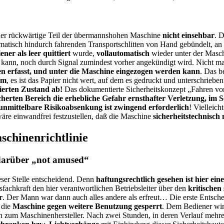
der rückwärtige Teil der übermannshohen Maschine
nicht einsehbar
. 
omatisch hindurch fahrenden Transportschlitten von Hand gebündelt, 
ner als leer quittiert
wurde,
vollautomatisch
wieder unter der Masch
n kann, noch durch Signal zumindest vorher angekündigt wird. Nicht m
ten erfasst, und unter die Maschine eingezogen werden kann
. Das b
am
, es ist das Papier nicht wert, auf dem es gedruckt und unterschrie
ierten Zustand ab!
Das dokumentierte Sicherheitskonzept „Fahren von 
icherten Bereich die erhebliche Gefahr ernsthafter Verletzung, im S
unmittelbare Risikoabsenkung ist zwingend erforderlich
! Vielleich
äre einwandfrei festzustellen, daß die Maschine
sicherheitstechnisch
schinenrichtlinie
t darüber „not amused“
eser Stelle entscheidend. Denn
haftungsrechtlich gesehen ist hier ein
sfachkraft den hier verantwortlichen Betriebsleiter über den
kritischen
r
. Der Mann war dann auch alles andere als erfreut… Die erste Entsche
 die
Maschine gegen weitere Benutzung gesperrt
. Dem Bediener wird
en zum Maschinenhersteller. Nach zwei Stunden, in deren Verlauf mehrer