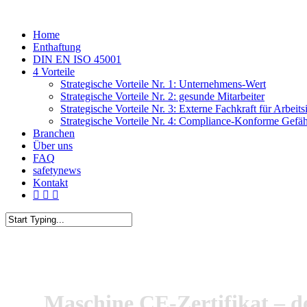
Skip
to
Menu
Home
main
Enthaftung
content
DIN EN ISO 45001
4 Vorteile
Strategische Vorteile Nr. 1: Unternehmens-Wert
Strategische Vorteile Nr. 2: gesunde Mitarbeiter
Strategische Vorteile Nr. 3: Externe Fachkraft für Arbeits
Strategische Vorteile Nr. 4: Compliance-Konforme Gefä
Branchen
Über uns
FAQ
safetynews
Kontakt
linkedin
phone
email
Close
Search
Maschine CE-Zertifikat – de