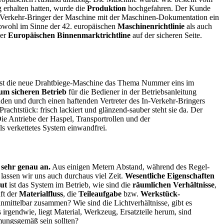
erhalten hatten, wurde die
Produktion
hochgefahren. Der Kunde
In-Verkehr-Bringer der Maschine mit der Maschinen-Dokumentation ein
sowohl im Sinne der 42. europäischen
Maschinenrichtlinie
als auch
der
Europäischen Binnenmarktrichtline
auf der sicheren Seite.
ch ist die neue Drahtbiege-Maschine das Thema Nummer eins im
um sicheren Betrieb
für die Bediener in der Betriebsanleitung
en und durch einen haftenden Vertreter des In-Verkehr-Bringers
achtstück: frisch lackiert und glänzend-sauber steht sie da. Der
ie Antriebe der Haspel, Transportrollen und der
s verkettetes System einwandfrei.
sehr genau an.
Aus einigen Metern Abstand, während des Regel-
 lassen wir uns auch durchaus viel Zeit.
Wesentliche Eigenschaften
aut
ist das System im Betrieb, wie sind die
räumlichen Verhältnisse
,
ft der
Materialfluss
, die
Teileaufgabe
bzw.
Werkstück-
ittelbar zusammen? Wie sind die Lichtverhältnisse, gibt es
s irgendwie, liegt Material, Werkzeug, Ersatzteile herum, sind
mungsgemäß sein sollten?