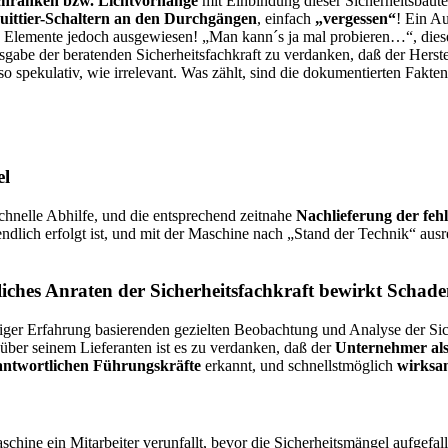
chranken bzw. Lichtvorhänge
mit Einbindung dieser Sicherheitsbaute
uittier-Schaltern an den Durchgängen
, einfach
„vergessen“
! Ein Au
 Elemente jedoch ausgewiesen! „Man kann´s ja mal probieren…“, dieser 
abe der beratenden Sicherheitsfachkraft zu verdanken, daß der Herste
 spekulativ, wie irrelevant. Was zählt, sind die dokumentierten Fakten
el
schnelle Abhilfe, und die entsprechend zeitnahe
Nachlieferung der fe
sendlich erfolgt ist, und mit der Maschine nach „Stand der Technik“ aus
liches Anraten der Sicherheitsfachkraft bewirkt Scha
riger Erfahrung basierenden gezielten Beobachtung und Analyse der Sic
ber seinem Lieferanten ist es zu verdanken, daß der
Unternehmer als
erantwortlichen Führungskräfte
erkannt, und schnellstmöglich
wirksam
hine ein Mitarbeiter verunfallt, bevor die Sicherheitsmängel aufgef