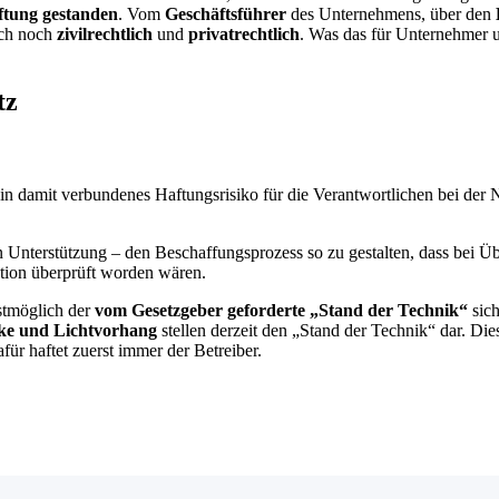
aftung gestanden
. Vom
Geschäftsführer
des Unternehmens, über den
uch noch
zivilrechtlich
und
privatrechtlich
. Was das für Unternehmer u
tz
nd ein damit verbundenes Haftungsrisiko für die Verantwortlichen bei 
n Unterstützung – den Beschaffungsprozess so zu gestalten, dass bei Ü
ktion überprüft worden wären.
stmöglich der
vom Gesetzgeber geforderte „Stand der Technik“
sich
nke und Lichtvorhang
stellen derzeit den „Stand der Technik“ dar. Di
ür haftet zuerst immer der Betreiber.