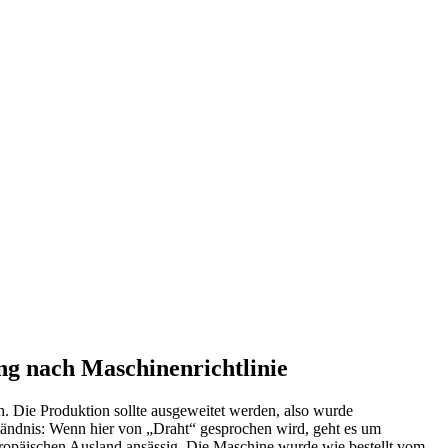
ng nach Maschinenrichtlinie
ch. Die Produktion sollte ausgeweitet werden, also wurde
ständnis: Wenn hier von „Draht“ gesprochen wird, geht es um
uropäischen Ausland ansässig. Die Maschine wurde wie bestellt vom