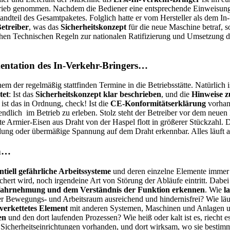
trieb genommen. Nachdem die Bediener eine entsprechende Einweisung 
tandteil des Gesamtpaketes. Folglich hatte er vom Hersteller als dem 
etreiber
, was das
Sicherheitskonzept
für die neue Maschine betraf, 
chen Technischen Regeln zur nationalen Ratifizierung und Umsetzung 
mentation des In-Verkehr-Bringers…
nem der regelmäßig stattfinden Termine in die Betriebsstätte. Natürli
tet
: Ist das
Sicherheitskonzept klar beschrieben
, und die
Hinweise z
ist das in Ordnung, check! Ist die
CE-Konformitätserklärung
vorhand
dlich im Betrieb zu erleben. Stolz steht der Betreiber vor dem neuen Pr
 Armier-Eisen aus Draht von der Haspel flott in größerer Stückzahl. D
dung oder übermäßige Spannung auf dem Draht erkennbar. Alles läuft al
an…
ntiell gefährliche Arbeitssysteme
und deren einzelne Elemente immer
ichert wird, noch irgendeine Art von Störung der Abläufe eintritt. Dabei
en Wahrnehmung und dem Verständnis der Funktion erkennen
. Wie
l
der Bewegungs- und Arbeitsraum ausreichend und hindernisfrei? Wie läu
verkettetes Element
mit anderen Systemen, Maschinen und Anlagen unm
en
und den dort laufenden Prozessen? Wie heiß oder kalt ist es, riecht e
Sicherheitseinrichtungen vorhanden, und dort wirksam, wo sie bestim