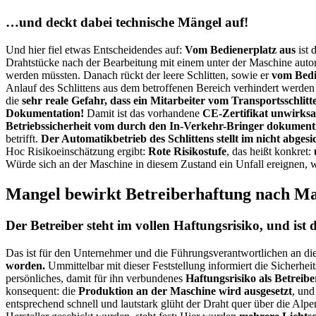
…und deckt dabei technische Mängel auf!
Und hier fiel etwas Entscheidendes auf:
Vom Bedienerplatz aus
ist 
Drahtstücke nach der Bearbeitung mit einem unter der Maschine aut
werden müssten. Danach rückt der leere Schlitten, sowie er
vom Bedie
Anlauf des Schlittens aus dem betroffenen Bereich verhindert werde
die
sehr reale Gefahr, dass ein Mitarbeiter vom Transportsschlit
Dokumentation!
Damit ist das vorhandene
CE-Zertifikat unwirks
Betriebssicherheit vom durch den In-Verkehr-Bringer dokument
betrifft.
Der Automatikbetrieb des Schlittens stellt im nicht abges
Hoc Risikoeinschätzung ergibt:
Rote Risikostufe
, das heißt konkret:
Würde sich an der Maschine in diesem Zustand ein Unfall ereignen, w
Mangel bewirkt Betreiberhaftung nach Ma
Der Betreiber steht im vollen Haftungsrisiko, und is
Das ist für den Unternehmer und die Führungsverantwortlichen an di
worden.
Ummittelbar mit dieser Feststellung informiert die Sicherheit
persönliches, damit für ihn verbundenes
Haftungsrisiko als Betreibe
konsequent: die
Produktion an der Maschine wird ausgesetzt
, und
entsprechend schnell und lautstark glüht der Draht quer über die Alp