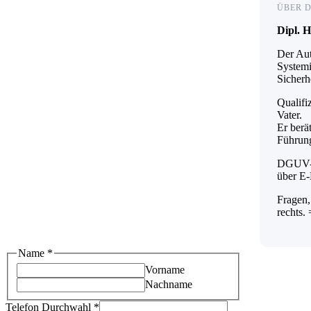
ÜBER 
Dipl. 
Der Aut
Systemi
Sicherh
Qualifi
Vater.
Er berä
Führung
DGUV-Re
über E
Fragen,
rechts.
Name
*
Vorname
Nachname
wir
Telefon Durchwahl
*