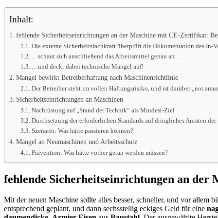
Inhalt:
fehlende Sicherheitseinrichtungen an der Maschine mit CE-Zertifikat: Be
Die externe Sicherheitsfachkraft überprüft die Dokumentation des In-
…schaut sich anschließend das Arbeitsmittel genau an…
…und deckt dabei technische Mängel auf!
Mangel bewirkt Betreiberhaftung nach Maschinenrichtlinie
Der Betreiber steht im vollen Haftungsrisiko, und ist darüber „not amu
Sicherheitseinrichtungen an Maschinen
Nachrüstung auf „Stand der Technik“ als Mindest-Ziel
Durchsetzung der erforderlichen Standards auf dringliches Anraten de
Szenario: Was hätte passieren können?
Mängel an Neumaschinen und Arbeitsschutz
Prävention: Was hätte vorher getan werden müssen?
fehlende Sicherheitseinrichtungen an der 
Mit der neuen Maschine sollte alles besser, schneller, und vor allem 
entsprechend geplant, und dann sechsstellig eckiges Geld für eine
nag
daumendicke
Armier-Eisen
aus
Baustahl
. Der ausgewählte Herste