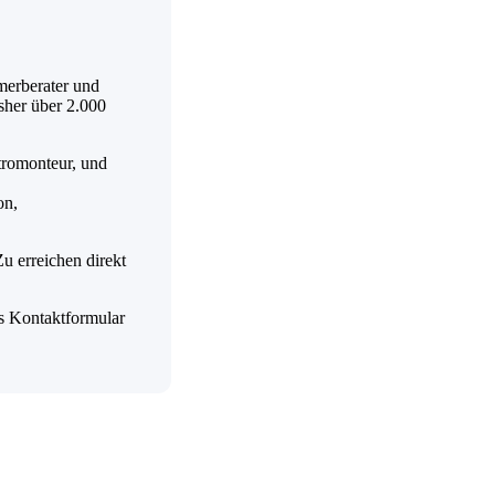
merberater und
sher über 2.000
ktromonteur, und
on,
 erreichen direkt
s Kontaktformular