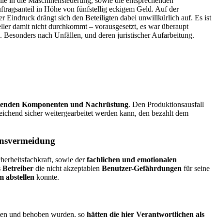
ile in die Maschinensteuerung, sowie die entsprechenden
ftragsanteil in Höhe von fünfstellig eckigem Geld. Auf der
Eindruck drängt sich den Beteiligten dabei unwillkürlich auf. Es ist
ller damit nicht durchkommt – vorausgesetzt, es war überaupt
. Besonders nach Unfällen, und deren juristischer Aufarbeitung.
hlenden Komponenten und Nachrüstung
. Den Produktionsausfall
reichend sicher weitergearbeitet werden kann, den bezahlt dem
densvermeidung
herheitsfachkraft, sowie der
fachlichen und emotionalen
 Betreiber
die nicht akzeptablen
Benutzer-Gefährdungen
für seine
 abstellen
konnte.
allen und behoben wurden, so
hätten die hier Verantwortlichen als