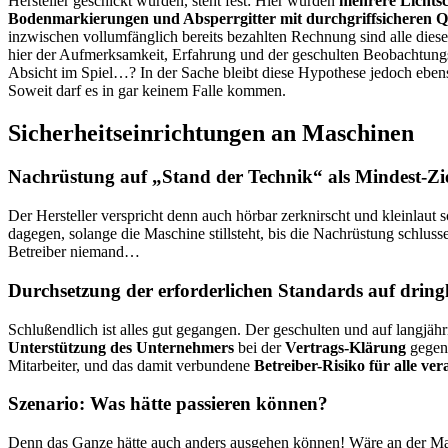
Hersteller geschickt wurden, steht fest: Hier wurden
mehrere Lichts
Bodenmarkierungen und Absperrgitter mit durchgriffsicheren Q
inzwischen vollumfänglich bereits bezahlten Rechnung sind alle diese
hier der Aufmerksamkeit, Erfahrung und der geschulten Beobachtungsg
Absicht im Spiel…? In der Sache bleibt diese Hypothese jedoch ebenso
Soweit darf es in gar keinem Falle kommen.
Sicherheitseinrichtungen an Maschinen
Nachrüstung auf „Stand der Technik“ als Mindest-Zi
Der Hersteller verspricht denn auch hörbar zerknirscht und kleinlaut 
dagegen, solange die Maschine stillsteht, bis die Nachrüstung schlus
Betreiber niemand…
Durchsetzung der erforderlichen Standards auf dring
Schlußendlich ist alles gut gegangen. Der geschulten und auf langjäh
Unterstützung des Unternehmers
bei der
Vertrags-Klärung
gegenü
Mitarbeiter, und das damit verbundene
Betreiber-Risiko für alle v
Szenario: Was hätte passieren können?
Denn das Ganze hätte auch anders ausgehen können! Wäre an der Masc