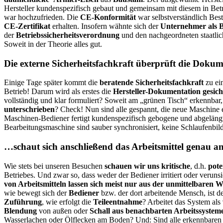
Hersteller kundenspezifisch gebaut und gemeinsam mit diesem in Be
war hochzufrieden. Die
CE-Konformität
war selbstverständlich Bes
CE-Zertifikat
erhalten. Insofern wähnte sich der
Unternehmer als B
der
Betriebssicherheitsverordnung
und den nachgeordneten staatli
Soweit in der Theorie alles gut.
Die externe Sicherheitsfachkraft überprüft die Doku
Einige Tage später kommt die
beratende Sicherheitsfachkraft
zu ei
Betrieb! Darum wird als erstes die
Hersteller-Dokumentation gesich
vollständig und klar formuliert? Soweit am „grünen Tisch“ erkennbar, 
unterschrieben
? Check! Nun sind alle gespannt, die neue Maschine en
Maschinen-Bediener fertigt kundenspezifisch gebogene und abgelängte
Bearbeitungsmaschine sind sauber synchronisiert, keine Schlaufenbil
…schaut sich anschließend das Arbeitsmittel genau 
Wie stets bei unseren Besuchen
schauen wir uns kritische
, d.h.
pote
Betriebes. Und zwar so, dass weder der Bediener irritiert oder veruns
von Arbeitsmitteln lassen sich meist nur aus der unmittelbar
wie bewegt sich der
Bediener
bzw. der dort arbeitende Mensch, ist 
Zuführung
, wie erfolgt die
Teileentnahme
? Arbeitet das System als
Blendung
von außen oder
Schall aus benachbarten Arbeitssystem
Wasserlachen oder Ölflecken am Boden? Und: Sind alle erkennbaren 