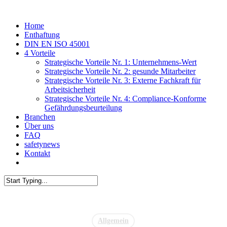
Skip
to
Menu
Home
main
Enthaftung
content
DIN EN ISO 45001
4 Vorteile
Strategische Vorteile Nr. 1: Unternehmens-Wert
Strategische Vorteile Nr. 2: gesunde Mitarbeiter
Strategische Vorteile Nr. 3: Externe Fachkraft für
Arbeitsicherheit
Strategische Vorteile Nr. 4: Compliance-Konforme
Gefährdungsbeurteilung
Branchen
Über uns
FAQ
safetynews
Kontakt
linkedin
phone
email
Close
Search
Allgemein